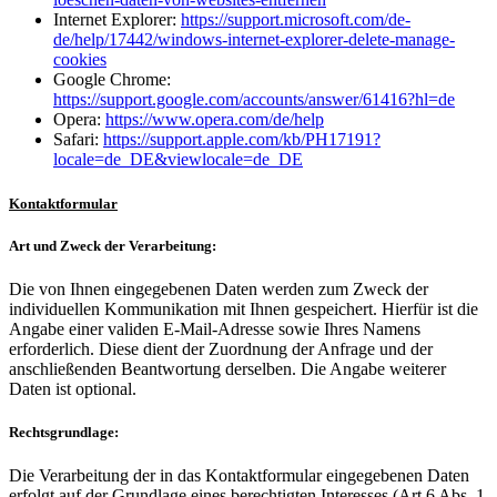
Internet Explorer:
https://support.microsoft.com/de-
de/help/17442/windows-internet-explorer-delete-manage-
cookies
Google Chrome:
https://support.google.com/accounts/answer/61416?hl=de
Opera:
https://www.opera.com/de/help
Safari:
https://support.apple.com/kb/PH17191?
locale=de_DE&viewlocale=de_DE
Kontaktformular
Art und Zweck der Verarbeitung:
Die von Ihnen eingegebenen Daten werden zum Zweck der
individuellen Kommunikation mit Ihnen gespeichert. Hierfür ist die
Angabe einer validen E-Mail-Adresse sowie Ihres Namens
erforderlich. Diese dient der Zuordnung der Anfrage und der
anschließenden Beantwortung derselben. Die Angabe weiterer
Daten ist optional.
Rechtsgrundlage:
Die Verarbeitung der in das Kontaktformular eingegebenen Daten
erfolgt auf der Grundlage eines berechtigten Interesses (Art 6 Abs. 1