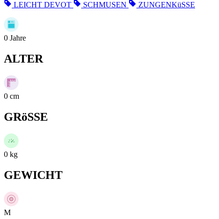
LEICHT DEVOT
SCHMUSEN
ZUNGENKüSSE
0
Jahre
ALTER
0
cm
GRöSSE
0
kg
GEWICHT
M